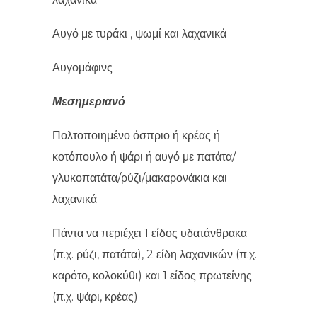
Αυγό με τυράκι , ψωμί και λαχανικά
Αυγομάφινς
Μεσημεριανό
Πολτοποιημένο όσπριο ή κρέας ή
κοτόπουλο ή ψάρι ή αυγό με πατάτα/
γλυκοπατάτα/ρύζι/μακαρονάκια και
λαχανικά
Πάντα να περιέχει 1 είδος υδατάνθρακα
(π.χ. ρύζι, πατάτα), 2 είδη λαχανικών (π.χ.
καρότο, κολοκύθι) και 1 είδος πρωτείνης
(π.χ. ψάρι, κρέας)