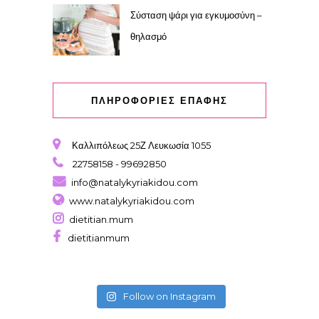
Σύσταση ψάρι για εγκυμοσύνη –
θηλασμό
ΠΛΗΡΟΦΟΡΙΕΣ ΕΠΑΦΗΣ
Καλλιπόλεως 25Ζ Λευκωσία 1055
22758158 - 99692850
info@natalykyriakidou.com
www.natalykyriakidou.com
dietitian.mum
dietitianmum
Follow on Instagram