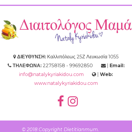
ΔΙΕΥΘΥΝΣΗ:
Καλλιπόλεως 25Ζ Λευκωσία 1055
ΤΗΛΕΦΩΝΑ:
22758158 - 99692850
|
Email:
info@natalykyriakidou.com
|
Web:
www.natalykyriakidou.com
© 2018 Copyright
Dietitianmum
.