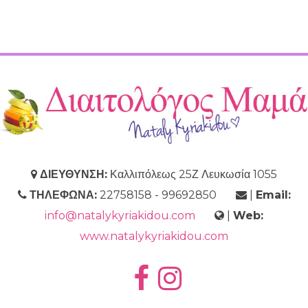
ΔΙΕΥΘΥΝΣΗ:
Καλλιπόλεως 25Ζ Λευκωσία 1055
ΤΗΛΕΦΩΝΑ:
22758158 - 99692850
|
Email:
info@natalykyriakidou.com
|
Web:
www.natalykyriakidou.com