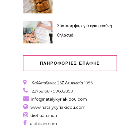
Σύσταση ψάρι για εγκυμοσύνη –
θηλασμό
ΠΛΗΡΟΦΟΡΙΕΣ ΕΠΑΦΗΣ
Καλλιπόλεως 25Ζ Λευκωσία 1055
22758158 - 99692850
info@natalykyriakidou.com
www.natalykyriakidou.com
dietitian.mum
dietitianmum