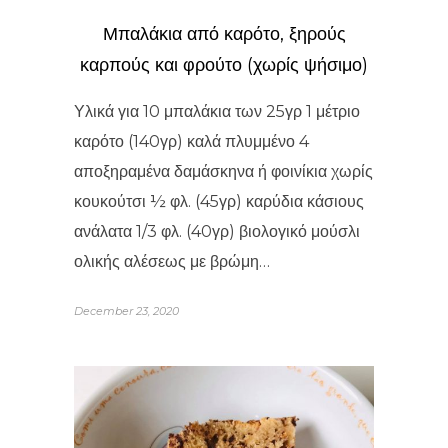
Μπαλάκια από καρότο, ξηρούς
καρπούς και φρούτο (χωρίς ψήσιμο)
Υλικά για 10 μπαλάκια των 25γρ 1 μέτριο
καρότο (140γρ) καλά πλυμμένο 4
αποξηραμένα δαμάσκηνα ή φοινίκια χωρίς
κουκούτσι ½ φλ. (45γρ) καρύδια κάσιους
ανάλατα 1/3 φλ. (40γρ) βιολογικό μούσλι
ολικής αλέσεως με βρώμη…
December 23, 2020