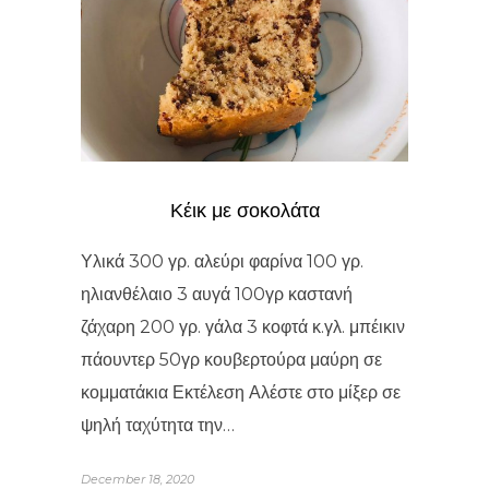
Κέικ με σοκολάτα
Υλικά 300 γρ. αλεύρι φαρίνα 100 γρ.
ηλιανθέλαιο 3 αυγά 100γρ καστανή
ζάχαρη 200 γρ. γάλα 3 κοφτά κ.γλ. μπέικιν
πάουντερ 50γρ κουβερτούρα μαύρη σε
κομματάκια Εκτέλεση Αλέστε στο μίξερ σε
ψηλή ταχύτητα την…
December 18, 2020