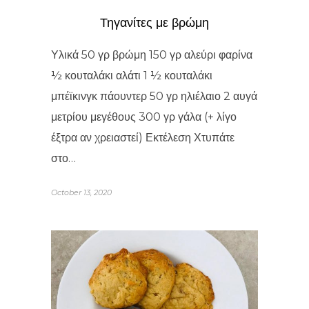
Τηγανίτες με βρώμη
Υλικά 50 γρ βρώμη 150 γρ αλεύρι φαρίνα
½ κουταλάκι αλάτι 1 ½ κουταλάκι
μπέϊκινγκ πάουντερ 50 γρ ηλιέλαιο 2 αυγά
μετρίου μεγέθους 300 γρ γάλα (+ λίγο
έξτρα αν χρειαστεί) Εκτέλεση Χτυπάτε
στο…
October 13, 2020