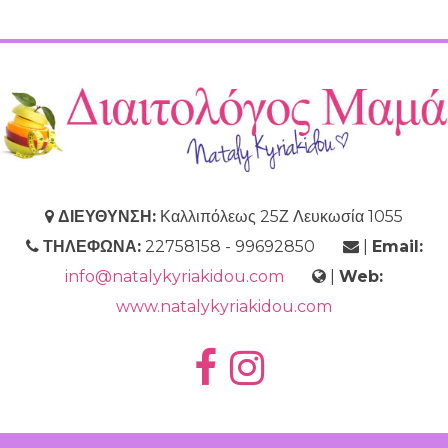
ΔΙΕΥΘΥΝΣΗ:
Καλλιπόλεως 25Ζ Λευκωσία 1055
ΤΗΛΕΦΩΝΑ:
22758158 - 99692850
|
Email:
info@natalykyriakidou.com
|
Web:
www.natalykyriakidou.com