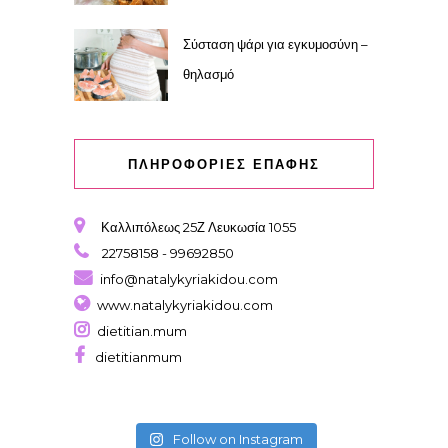
Σύσταση ψάρι για εγκυμοσύνη –
θηλασμό
ΠΛΗΡΟΦΟΡΙΕΣ ΕΠΑΦΗΣ
Καλλιπόλεως 25Ζ Λευκωσία 1055
22758158 - 99692850
info@natalykyriakidou.com
www.natalykyriakidou.com
dietitian.mum
dietitianmum
Follow on Instagram