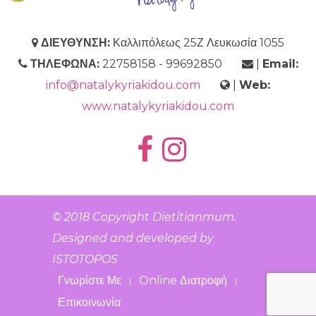
ΔΙΕΥΘΥΝΣΗ:
Καλλιπόλεως 25Ζ Λευκωσία 1055
ΤΗΛΕΦΩΝΑ:
22758158 - 99692850
|
Email:
info@natalykyriakidou.com
|
Web:
www.natalykyriakidou.com
© 2018 Copyright
Dietitianmum
.
Designed and developed by
ISTOTOPOS
Γνωρίστε Με
Online Διατροφή
|
|
Επικοινωνία