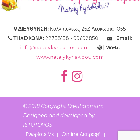
ΔΙΕΥΘΥΝΣΗ:
Καλλιπόλεως 25Ζ Λευκωσία 1055
ΤΗΛΕΦΩΝΑ:
22758158 - 99692850
|
Email:
info@natalykyriakidou.com
|
Web:
www.natalykyriakidou.com
© 2018 Copyright
Dietitianmum
.
Designed and developed by
ISTOTOPOS
Γνωρίστε Με
Online Διατροφή
|
|