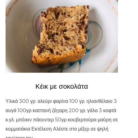
Κέικ με σοκολάτα
Υλικά 300 γρ. αλεύρι φαρίνα 100 γρ. ηλιανθέλαιο 3
αυγά 100γρ καστανή ζάχαρη 200 γρ. γάλα 3 κοφτά
κ.γλ. μπέικιν πάουντερ 50γρ κουβερτούρα μαύρη σε
κομματάκια Εκτέλεση Αλέστε στο μίξερ σε ψηλή