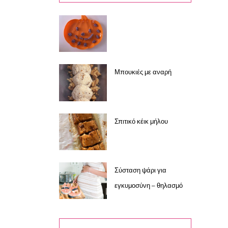
Μπουκιές με αναρή
Σπιτικό κέικ μήλου
Σύσταση ψάρι για
εγκυμοσύνη – θηλασμό