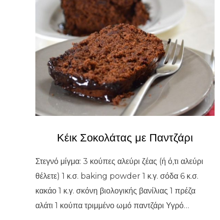
Κέικ Σοκολάτας με Παντζάρι
Στεγνό μίγμα: 3 κούπες αλεύρι ζέας (ή ό,τι αλεύρι
θέλετε) 1 κ.σ. baking powder 1 κ.γ. σόδα 6 κ.σ.
κακάο 1 κ.γ. σκόνη βιολογικής βανίλιας 1 πρέζα
αλάτι 1 κούπα τριμμένο ωμό παντζάρι Υγρό…