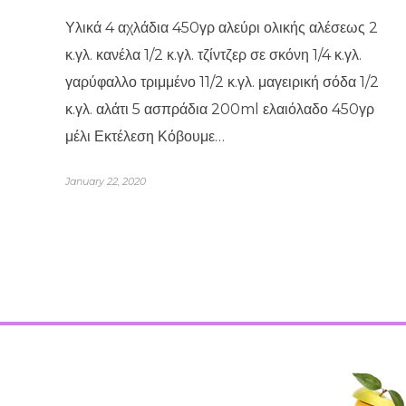
Υλικά 4 αχλάδια 450γρ αλεύρι ολικής αλέσεως 2
κ.γλ. κανέλα 1/2 κ.γλ. τζίντζερ σε σκόνη 1/4 κ.γλ.
γαρύφαλλο τριμμένο 11/2 κ.γλ. μαγειρική σόδα 1/2
κ.γλ. αλάτι 5 ασπράδια 200ml ελαιόλαδο 450γρ
μέλι Εκτέλεση Κόβουμε…
January 22, 2020