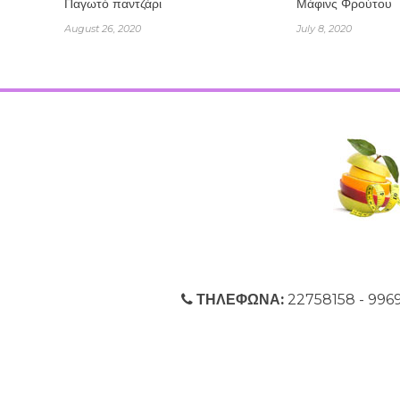
Παγωτό παντζάρι
Μάφινς Φρούτου
August 26, 2020
July 8, 2020
ΤΗΛΕΦΩΝΑ:
22758158 - 9