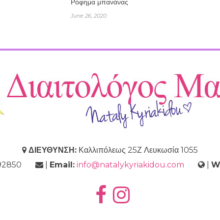
Ρόφημα μπανάνας
June 26, 2020
ΔΙΕΥΘΥΝΣΗ:
Καλλιπόλεως 25Ζ Λευκωσία 1055
9692850
|
Email:
info@natalykyriakidou.com
|
W