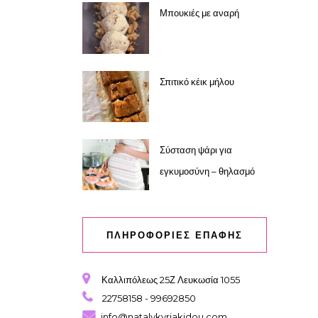
Μπουκιές με αναρή
Σπιτικό κέικ μήλου
Σύσταση ψάρι για
εγκυμοσύνη – θηλασμό
ΠΛΗΡΟΦΟΡΙΕΣ ΕΠΑΦΗΣ
Καλλιπόλεως 25Ζ Λευκωσία 1055
22758158 - 99692850
info@natalykyriakidou.com