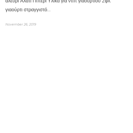
αλεύρι Αλάτι Πιπέρι Υλικά για ντιπ γιαουρτιού 2φλ.
γιαούρτι στραγγιστό…
November 26, 2019