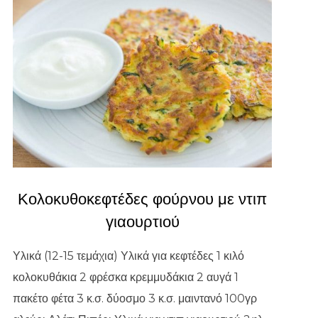
Κολοκυθοκεφτέδες φούρνου με ντιπ
γιαουρτιού
Υλικά (12-15 τεμάχια) Υλικά για κεφτέδες 1 κιλό
κολοκυθάκια 2 φρέσκα κρεμμυδάκια 2 αυγά 1
πακέτο φέτα 3 κ.σ. δύοσμο 3 κ.σ. μαιντανό 100γρ