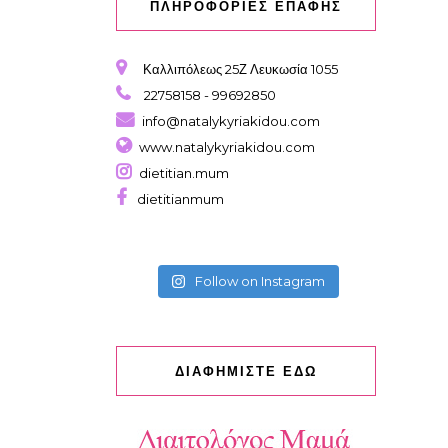
ΠΛΗΡΟΦΟΡΙΕΣ ΕΠΑΦΗΣ
Καλλιπόλεως 25Ζ Λευκωσία 1055
22758158 - 99692850
info@natalykyriakidou.com
www.natalykyriakidou.com
dietitian.mum
dietitianmum
Follow on Instagram
ΔΙΑΦΗΜΙΣΤΕ ΕΔΩ