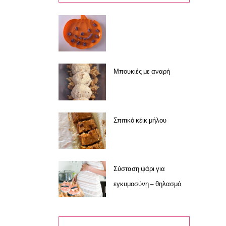
Μπουκιές με αναρή
Σπιτικό κέικ μήλου
Σύσταση ψάρι για
εγκυμοσύνη – θηλασμό