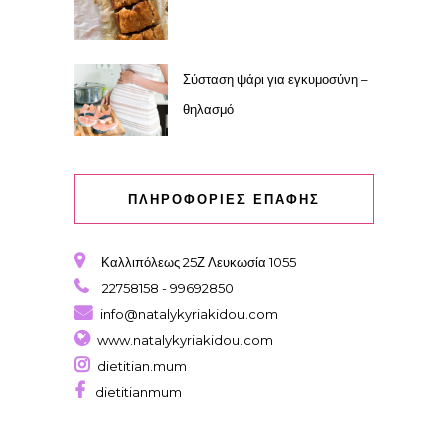
Σύσταση ψάρι για εγκυμοσύνη –
θηλασμό
ΠΛΗΡΟΦΟΡΙΕΣ ΕΠΑΦΗΣ
Καλλιπόλεως 25Ζ Λευκωσία 1055
22758158 - 99692850
info@natalykyriakidou.com
www.natalykyriakidou.com
dietitian.mum
dietitianmum