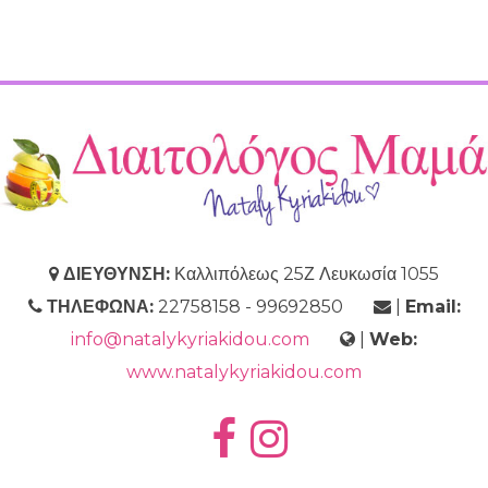
ΔΙΕΥΘΥΝΣΗ:
Καλλιπόλεως 25Ζ Λευκωσία 1055
ΤΗΛΕΦΩΝΑ:
22758158 - 99692850
|
Email:
info@natalykyriakidou.com
|
Web:
www.natalykyriakidou.com