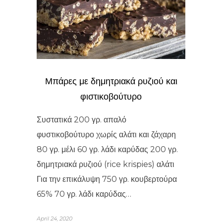
Μπάρες με δημητριακά ρυζιού και
φιστικοβούτυρο
Συστατικά 200 γρ. απαλό
φυστικοβούτυρο χωρίς αλάτι και ζάχαρη
80 γρ. μέλι 60 γρ. λάδι καρύδας 200 γρ.
δημητριακά ρυζιού (rice krispies) αλάτι
Για την επικάλυψη 750 γρ. κουβερτούρα
65% 70 γρ. λάδι καρύδας…
April 24, 2020