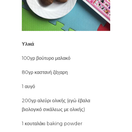
Υλικά
100γρ βούτυρο μαλακό
80γρ καστανή ζάχαρη
1 αυγό
200γρ αλεύρι ολικής (εγώ έβαλα
βιολογικό σικάλεως με ολικής)
1 κουταλάκι baking powder