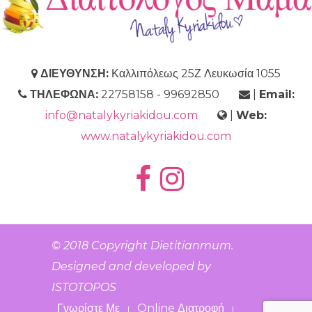
ΔΙΕΥΘΥΝΣΗ:
Καλλιπόλεως 25Ζ Λευκωσία 1055
ΤΗΛΕΦΩΝΑ:
22758158 - 99692850
|
Email:
info@natalykyriakidou.com
|
Web:
www.natalykyriakidou.com
© 2018 Copyright
Dietitianmum
.
Designed and developed by
ISTOTOPOS
Γνωρίστε Με
Online Διατροφή
|
|