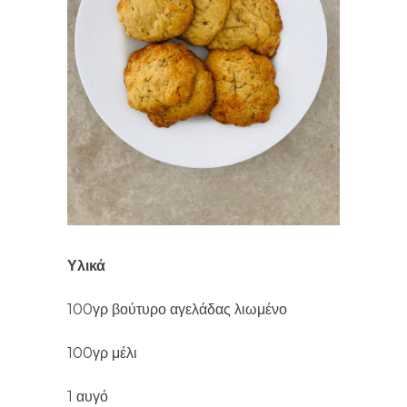
Υλικά
100γρ βούτυρο αγελάδας λιωμένο
100γρ μέλι
1 αυγό