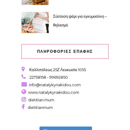
Σύσταση ψάρι για εγκυμοσύνη –
θηλασμό
ΠΛΗΡΟΦΟΡΙΕΣ ΕΠΑΦΗΣ
Καλλιπόλεως 25Ζ Λευκωσία 1055
22758158 - 99692850
info@natalykyriakidou.com
www.natalykyriakidou.com
dietitian.mum
dietitianmum