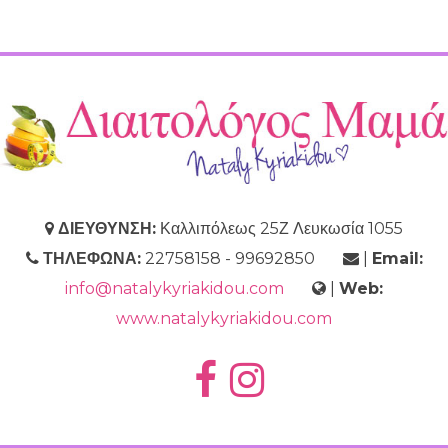
ΔΙΕΥΘΥΝΣΗ:
Καλλιπόλεως 25Ζ Λευκωσία 1055
ΤΗΛΕΦΩΝΑ:
22758158 - 99692850
|
Email:
info@natalykyriakidou.com
|
Web:
www.natalykyriakidou.com