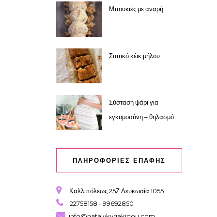
Μπουκιές με αναρή
Σπιτικό κέικ μήλου
Σύσταση ψάρι για
εγκυμοσύνη – θηλασμό
ΠΛΗΡΟΦΟΡΙΕΣ ΕΠΑΦΗΣ
Καλλιπόλεως 25Ζ Λευκωσία 1055
22758158 - 99692850
info@natalykyriakidou.com