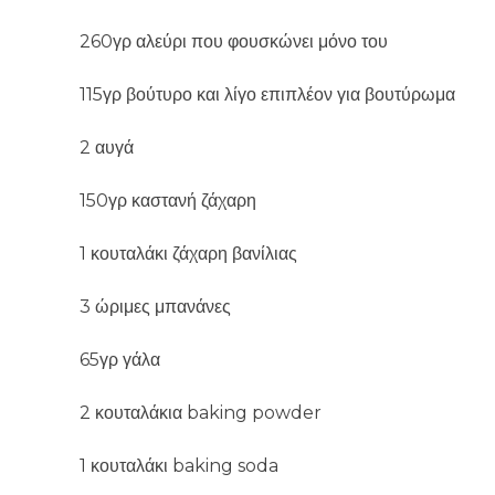
260γρ αλεύρι που φουσκώνει μόνο του
115γρ βούτυρο και λίγο επιπλέον για βουτύρωμα
2 αυγά
150γρ καστανή ζάχαρη
1 κουταλάκι ζάχαρη βανίλιας
3 ώριμες μπανάνες
65γρ γάλα
2 κουταλάκια baking powder
1 κουταλάκι baking soda