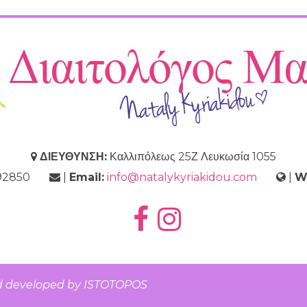
ΔΙΕΥΘΥΝΣΗ:
Καλλιπόλεως 25Ζ Λευκωσία 1055
9692850
|
Email:
info@natalykyriakidou.com
|
W
d developed by
ISTOTOPOS