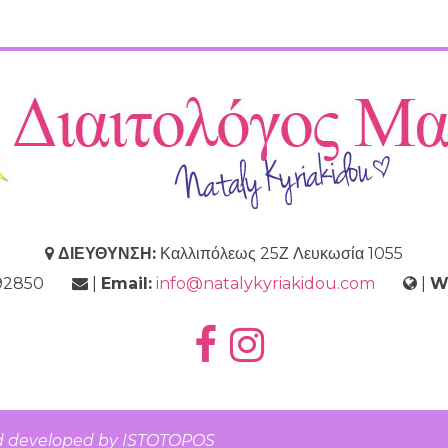
ΔΙΕΥΘΥΝΣΗ:
Καλλιπόλεως 25Ζ Λευκωσία 1055
9692850
|
Email:
info@natalykyriakidou.com
|
W
d developed by
ISTOTOPOS