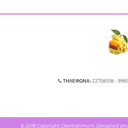
ΤΗΛΕΦΩΝΑ:
22758158 - 9
© 2018 Copyright
Dietitianmum
. Designed an