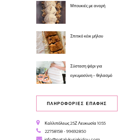
Μπουκιές με αναρή
Σπιτικό κέικ μήλου
Σύσταση ψάρι για
εγκυμοσύνη – θηλασμό
ΠΛΗΡΟΦΟΡΙΕΣ ΕΠΑΦΗΣ
Καλλιπόλεως 25Ζ Λευκωσία 1055
22758158 - 99692850
info@natalykyriakidou.com