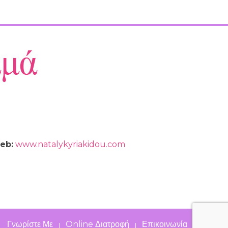
eb:
www.natalykyriakidou.com
Γνωρίστε Με
Online Διατροφή
Επικοινωνία
|
|