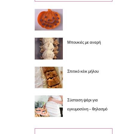
Μπουκιές με αναρή
Σπιτικό κέικ μήλου
Σύσταση ψάρι για
εγκυμοσύνη – θηλασμό