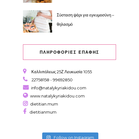
Σύσταση ψάρι για εγκυμοσύνη –
θηλασμό
ΠΛΗΡΟΦΟΡΙΕΣ ΕΠΑΦΗΣ
Καλλιπόλεως 25Ζ Λευκωσία 1055
22758158 - 99692850
info@natalykyriakidou.com
www.natalykyriakidou.com
dietitian.mum
dietitianmum
Follow on Instagram