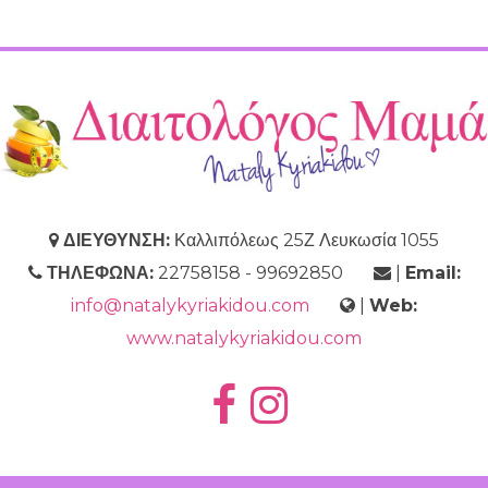
ΔΙΕΥΘΥΝΣΗ:
Καλλιπόλεως 25Ζ Λευκωσία 1055
ΤΗΛΕΦΩΝΑ:
22758158 - 99692850
|
Email:
info@natalykyriakidou.com
|
Web:
www.natalykyriakidou.com