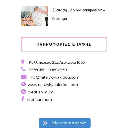
Σύσταση ψάρι για εγκυμοσύνη –
θηλασμό
ΠΛΗΡΟΦΟΡΙΕΣ ΕΠΑΦΗΣ
Καλλιπόλεως 25Ζ Λευκωσία 1055
22758158 - 99692850
info@natalykyriakidou.com
www.natalykyriakidou.com
dietitian.mum
dietitianmum
Follow on Instagram