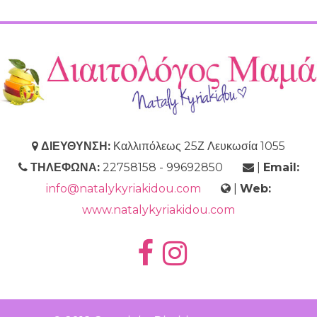
ΔΙΕΥΘΥΝΣΗ:
Καλλιπόλεως 25Ζ Λευκωσία 1055
ΤΗΛΕΦΩΝΑ:
22758158 - 99692850
|
Email:
info@natalykyriakidou.com
|
Web:
www.natalykyriakidou.com