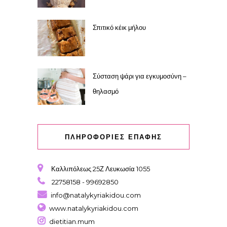
Σπιτικό κέικ μήλου
Σύσταση ψάρι για εγκυμοσύνη –
θηλασμό
ΠΛΗΡΟΦΟΡΙΕΣ ΕΠΑΦΗΣ
Καλλιπόλεως 25Ζ Λευκωσία 1055
22758158 - 99692850
info@natalykyriakidou.com
www.natalykyriakidou.com
dietitian.mum