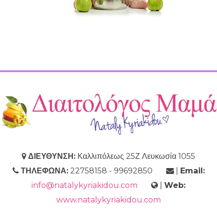
ΔΙΕΥΘΥΝΣΗ:
Καλλιπόλεως 25Ζ Λευκωσία 1055
ΤΗΛΕΦΩΝΑ:
22758158 - 99692850
|
Email:
info@natalykyriakidou.com
|
Web:
www.natalykyriakidou.com