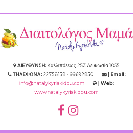
ΔΙΕΥΘΥΝΣΗ:
Καλλιπόλεως 25Ζ Λευκωσία 1055
ΤΗΛΕΦΩΝΑ:
22758158 - 99692850
|
Email:
info@natalykyriakidou.com
|
Web:
www.natalykyriakidou.com