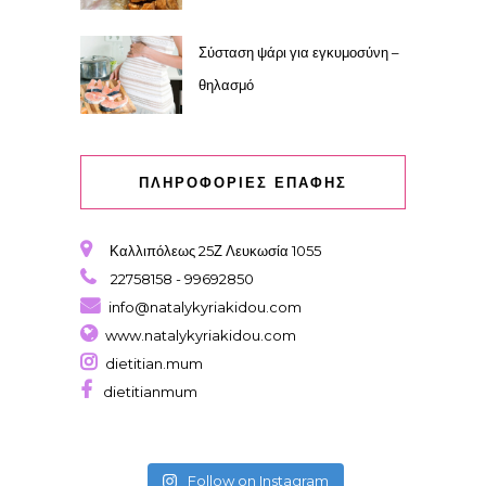
Σύσταση ψάρι για εγκυμοσύνη –
θηλασμό
ΠΛΗΡΟΦΟΡΙΕΣ ΕΠΑΦΗΣ
Καλλιπόλεως 25Ζ Λευκωσία 1055
22758158 - 99692850
info@natalykyriakidou.com
www.natalykyriakidou.com
dietitian.mum
dietitianmum
Follow on Instagram