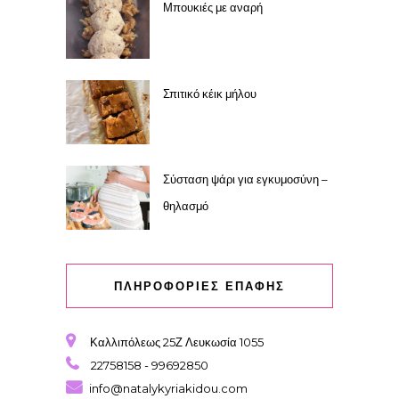
Μπουκιές με αναρή
Σπιτικό κέικ μήλου
Σύσταση ψάρι για εγκυμοσύνη –
θηλασμό
ΠΛΗΡΟΦΟΡΙΕΣ ΕΠΑΦΗΣ
Καλλιπόλεως 25Ζ Λευκωσία 1055
22758158 - 99692850
info@natalykyriakidou.com