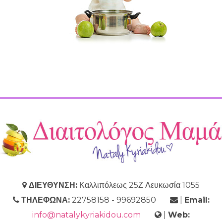
ΔΙΕΥΘΥΝΣΗ:
Καλλιπόλεως 25Ζ Λευκωσία 1055
ΤΗΛΕΦΩΝΑ:
22758158 - 99692850
|
Email:
info@natalykyriakidou.com
|
Web: