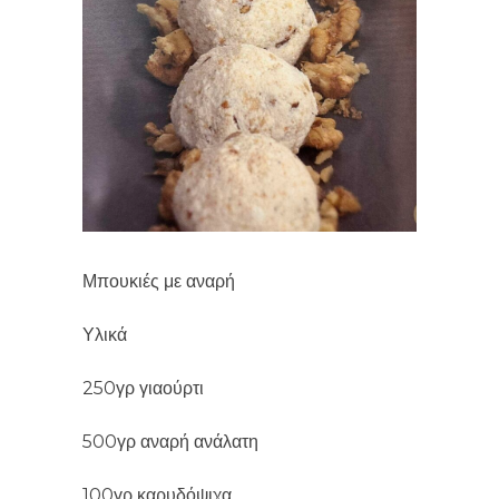
Μπουκιές με αναρή
Υλικά
250γρ γιαούρτι
500γρ αναρή ανάλατη
100γρ καρυδόψιχα