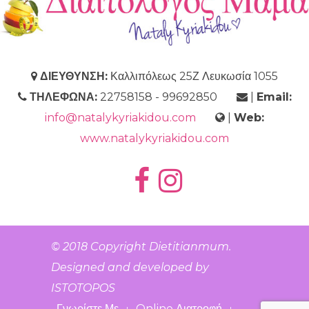
ΔΙΕΥΘΥΝΣΗ:
Καλλιπόλεως 25Ζ Λευκωσία 1055
ΤΗΛΕΦΩΝΑ:
22758158 - 99692850
|
Email:
info@natalykyriakidou.com
|
Web:
www.natalykyriakidou.com
© 2018 Copyright
Dietitianmum
.
Designed and developed by
ISTOTOPOS
Γνωρίστε Με
Online Διατροφή